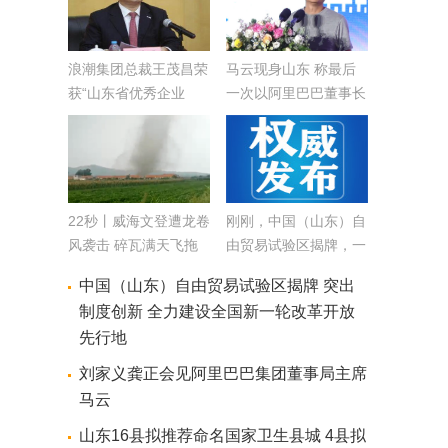
浪潮集团总裁王茂昌荣
马云现身山东 称最后
获“山东省优秀企业
一次以阿里巴巴董事长
家”称号
身份来参加农村淘宝论
坛
22秒丨威海文登遭龙卷
刚刚，中国（山东）自
风袭击 碎瓦满天飞拖
由贸易试验区揭牌，一
拉机被掀翻
批重点项目签约
中国（山东）自由贸易试验区揭牌 突出
制度创新 全力建设全国新一轮改革开放
先行地
刘家义龚正会见阿里巴巴集团董事局主席
马云
山东16县拟推荐命名国家卫生县城 4县拟