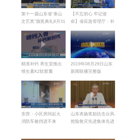
第十一届山东省“泰山
【不忘初心 牢记使
文艺奖”颁奖典礼8月31
命】省应急管理厅：补
日举行
齐安全生产短板 完善
应急管理机制
精准补钙 养生堂推出
2019年08月29日山东
维生素K2软胶囊
新闻联播完整版
东营：小区房间起火
山东表扬奖励抗击台风
消防车被挡进不来
抢险救灾先进集体先进
个人