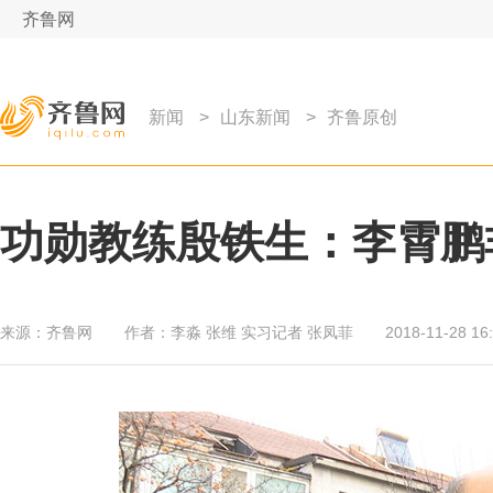
齐鲁网
新闻
>
山东新闻
>
齐鲁原创
功勋教练殷铁生：李霄鹏
来源：
齐鲁网
作者：
李淼 张维 实习记者 张凤菲
2018-11-28 16