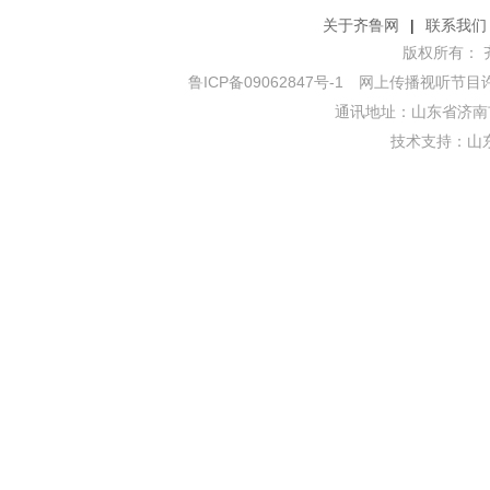
关于齐鲁网
|
联系我们
版权所有： 齐鲁网
鲁ICP备09062847号-1
网上传播视听节目许可证
通讯地址：山东省济南市
技术支持：
山