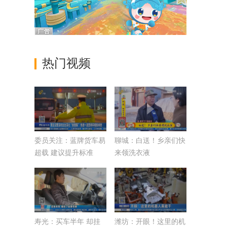
热门视频
委员关注：蓝牌货车易
聊城：白送！乡亲们快
超载 建议提升标准
来领洗衣液
寿光：买车半年 却挂
潍坊：开眼！这里的机