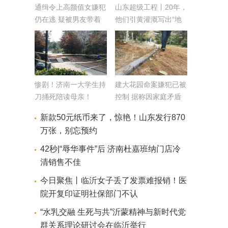
通缉令上高颜值女嫌犯
山东超级工程丨20年，
仍在逃 疑被男友带着
他们引黄灌溉写出“地
做酒托
球癌症”的“中国配方”
惨剧！济南一大学生持
建大花园命案嫌犯已被
刀捅死陪读母亲！
控制 据称因家庭矛盾
对母亲挥起屠刀
新款50元纸币来了，惊艳！山东发行870
万张，别忘预约
42秒|“辱华事件”后 济南杜嘉班纳门店冷
清销售不佳
今日聚焦丨临沂女子丢了发票难报销！医
院开复印证明社保部门不认
“水乳交融 生死与共”沂蒙精神与新时代党
群关系理论研讨会在临沂举行