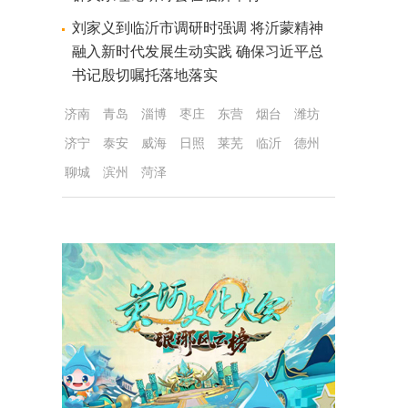
刘家义到临沂市调研时强调 将沂蒙精神
融入新时代发展生动实践 确保习近平总
书记殷切嘱托落地落实
济南
青岛
淄博
枣庄
东营
烟台
潍坊
济宁
泰安
威海
日照
莱芜
临沂
德州
聊城
滨州
菏泽