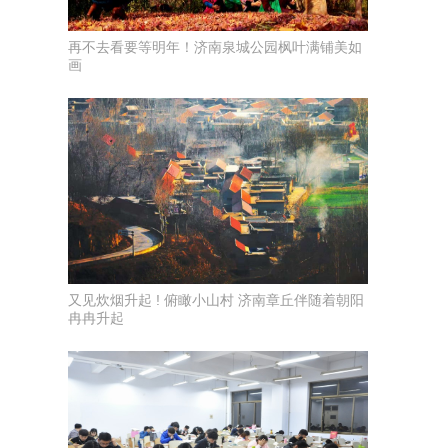
再不去看要等明年！济南泉城公园枫叶满铺美如
画
又见炊烟升起 ! 俯瞰小山村 济南章丘伴随着朝阳
冉冉升起