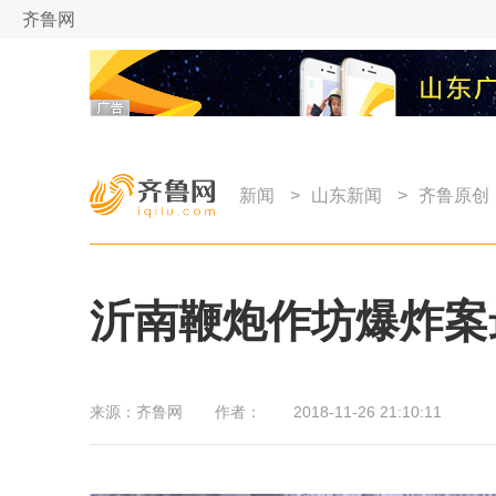
齐鲁网
新闻
>
山东新闻
>
齐鲁原创
沂南鞭炮作坊爆炸案
来源：
齐鲁网
作者：
2018-11-26 21:10:11