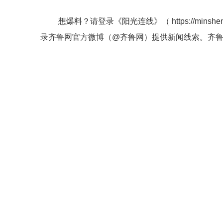
想爆料？请登录《阳光连线》（
https://minshe
录齐鲁网官方微博（
@齐鲁网
）提供新闻线索。齐