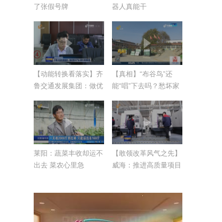
了张假号牌
器人真能干
【动能转换看落实】齐
【真相】“布谷鸟”还
鲁交通发展集团：做优
能“唱”下去吗？愁坏家
新兴产业 提升发展质
长 特需儿童之家被叫
量
停
莱阳：蔬菜丰收却运不
【敢领改革风气之先】
出去 菜农心里急
威海：推进高质量项目
落地 集聚发展新动能