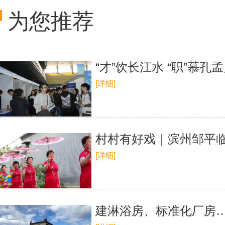
为您推荐
“才”饮长江水 “职”慕
[详细]
村村有好戏｜滨州邹平临
[详细]
建淋浴房、标准化厂房…