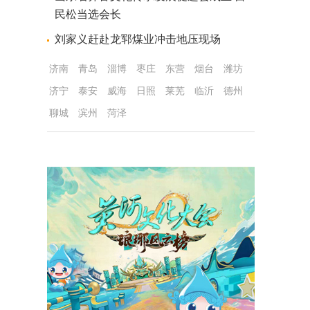
民松当选会长
刘家义赶赴龙郓煤业冲击地压现场
济南
青岛
淄博
枣庄
东营
烟台
潍坊
济宁
泰安
威海
日照
莱芜
临沂
德州
聊城
滨州
菏泽