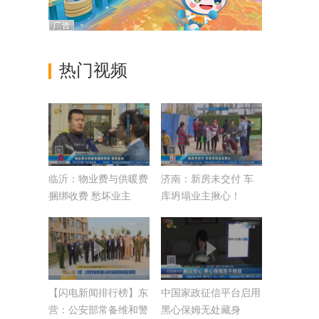
热门视频
临沂：物业费与供暖费
济南：新房未交付 车
捆绑收费 愁坏业主
库坍塌业主揪心！
【闪电新闻排行榜】东
中国家政征信平台启用
营：公安部常备维和警
黑心保姆无处藏身