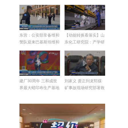
队迎来巴基斯坦维和警
官观摩团
东营：公安部常备维和
【动能转换看落实】山
警队迎来巴基斯坦维和
东化工研究院：产学研
警官观摩团
体制改革 老院所创新
发展
建厂30周年 三和成世
刘家义 龚正到龙郓煤
界最大蜡印布生产基地
矿事故现场研究部署救
援