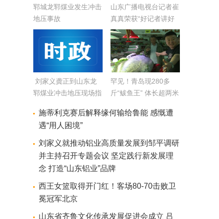
郓城龙郓煤业发生冲击
山东广播电视台记者崔
地压事故
真真荣获“好记者讲好
故事优胜选手”称号
刘家义龚正到山东龙
罕见！青岛现280多
郓煤业冲击地压现场指
斤“鲅鱼王” 体长超两米
导部署救援工作 穷尽
半(图)
施蒂利克赛后解释缘何输给鲁能 感慨遭
一切措施全力搜救被困
遇“用人困境”
人员
刘家义就推动铝业高质量发展到邹平调研
并主持召开专题会议 坚定践行新发展理
念 打造“山东铝业”品牌
西王女篮取得开门红！客场80-70击败卫
冕冠军北京
山东省齐鲁文化传承发展促进会成立 吕