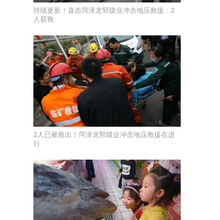
持续更新！直击菏泽龙郓煤业冲击地压救援：2
人获救
2人已被救出！菏泽龙郓煤业冲击地压救援在进
行