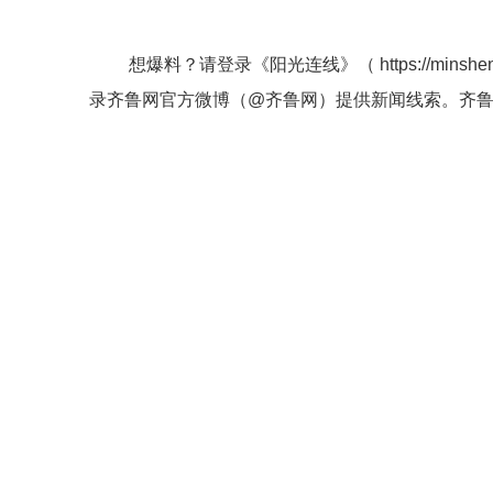
想爆料？请登录《阳光连线》（
https://minshe
录齐鲁网官方微博（
@齐鲁网
）提供新闻线索。齐