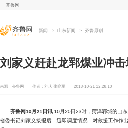
齐鲁网
新闻
>
山东新闻
>
齐鲁原创
刘家义赶赴龙郓煤业冲击
来源：
齐鲁网
作者：
刘庆 张晓军
2018-10-21 12:28:10
齐鲁网
10月21日讯
10月20日23时，菏泽郓城的
省委书记刘家义接报后，迅即调度情况，对救援工作作