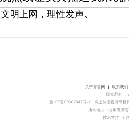
关于齐鲁网
|
联系我们
版权所有： 齐鲁网
鲁ICP备09062847号-1
网上传播视听节目许可证
通讯地址：山东省济南市
技术支持：
山