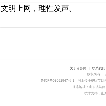
关于齐鲁网
|
联系我们
版权所有： 齐鲁网
鲁ICP备09062847号-1
网上传播视听节目许可证
通讯地址：山东省济南市
技术支持：
山