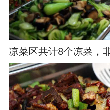
凉菜区共计8个凉菜，