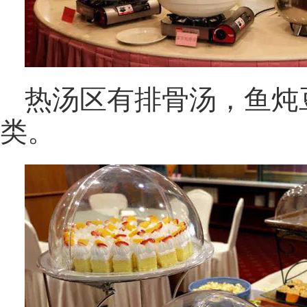
热汤区有排骨汤，鱼炖
类。