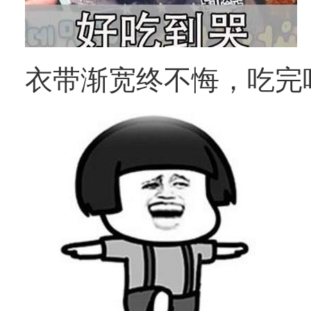
衣带渐宽终不悔，吃完