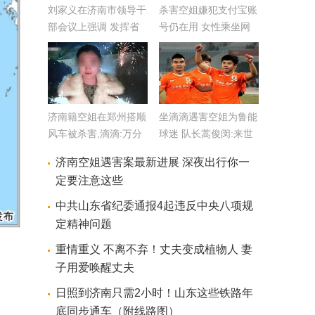
刘家义在济南市领导干
杀害空姐嫌犯支付宝账
部会议上强调 发挥省
号仍在用 女性乘坐网
会优势担当省会使命率
约车应注意这些
先走在前列
济南籍空姐在郑州搭顺
坐滴滴遇害空姐为鲁能
风车被杀害,滴滴:万分
球迷 队长蒿俊闵:来世
愧疚 正配合警方
归来橙风破浪
济南空姐遇害案最新进展 深夜出行你一
定要注意这些
中共山东省纪委通报4起违反中央八项规
定精神问题
重情重义 不离不弃！丈夫变成植物人 妻
子用爱唤醒丈夫
日照到济南只需2小时！山东这些铁路年
底同步通车（附线路图）