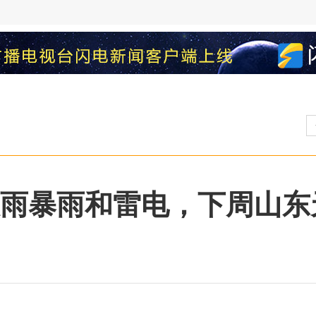
+大雨暴雨和雷电，下周山