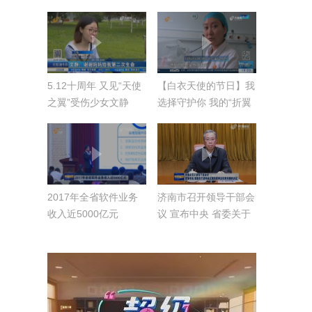
5.12十周年 又见“天使
【白衣天使的节日】我
之翼”受伤少女文静
选择守护你 我的“折翼
小天使”
2017年全省软件业务
济南市召开领导干部会
收入近5000亿元
议 宣布中央 省委关于
济南市主要负责同志职
务调整的决定