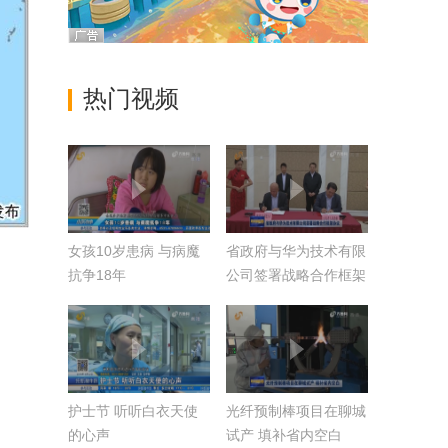
热门视频
女孩10岁患病 与病魔
省政府与华为技术有限
抗争18年
公司签署战略合作框架
协议
护士节 听听白衣天使
光纤预制棒项目在聊城
的心声
试产 填补省内空白