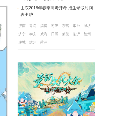
山东2018年春季高考开考 招生录取时间
表出炉
济南
青岛
淄博
枣庄
东营
烟台
潍坊
济宁
泰安
威海
日照
莱芜
临沂
德州
聊城
滨州
菏泽