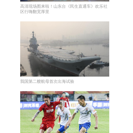
高清现场图来啦！山东台《民生直通车》欢乐社
区行嗨翻宽厚里
我国第二艘航母首次出海试验