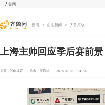
齐鲁网
新闻
>
山东新闻
>
齐鲁原创
上海主帅回应季后赛前景
来源：
闪电体育
作者：
张凤菲
2018-02-06 22:47:02