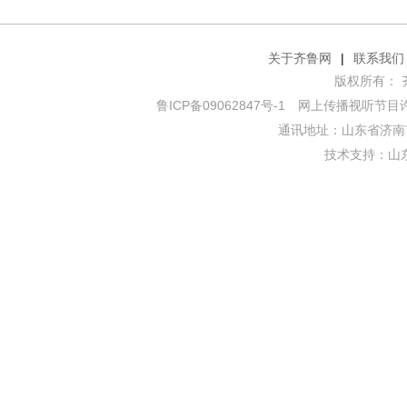
关于齐鲁网
|
联系我们
版权所有： 齐鲁网
鲁ICP备09062847号-1
网上传播视听节目许可证
通讯地址：山东省济南市
技术支持：
山