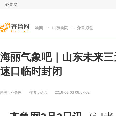
齐鲁网
新闻
>
山东新闻
>
齐鲁原创
海丽气象吧｜山东未来三天
速口临时封闭
来源：
齐鲁网
作者：
彭芳
2018-02-03 08:57:02