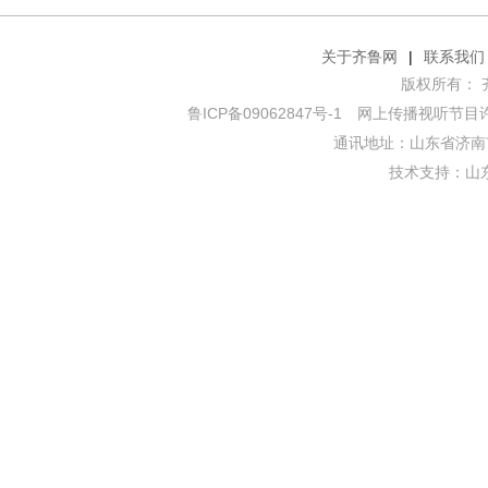
关于齐鲁网
|
联系我们
版权所有： 齐鲁网
鲁ICP备09062847号-1
网上传播视听节目许可证
通讯地址：山东省济南市
技术支持：
山