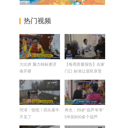
热门视频
大比拼 脑力锦标赛济
【每周质量报告】在家
南开赛
门口 标准让居民享受
高质量医疗
菏泽：惊慌！四头黄牛
寿光：39岁“葫芦爷爷”
不见了
5年刻600多个葫芦