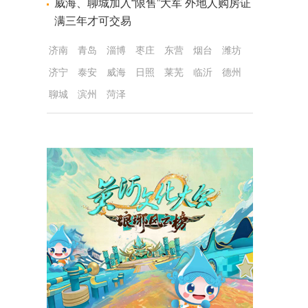
威海、聊城加入“限售”大军 外地人购房证
满三年才可交易
济南
青岛
淄博
枣庄
东营
烟台
潍坊
济宁
泰安
威海
日照
莱芜
临沂
德州
聊城
滨州
菏泽