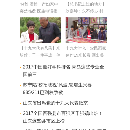
44秒|淄博一产妇家中
【总书记走过的地方】
突然临盆 医生电话指
刘嘉坤：永不停步 村
导分娩
富民福
【十九大代表风采】米
十九大时光丨农民画家
培莲：干一件事成一件
创作19米长卷 画出美
带领群众致富奔小康
好生活
2017中国最好学科排名 青岛这些专业全
国前三
苏宁陷“校招歧视”风波,管培生只要
985/211已到校致歉
山东省出席党的十九大代表抵京
2017全国百强县市百强区千强镇出炉！
山东这些县市区上榜