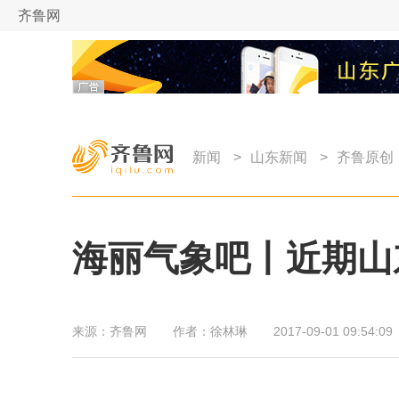
齐鲁网
新闻
>
山东新闻
>
齐鲁原创
海丽气象吧丨近期山
来源：
齐鲁网
作者：
徐林琳
2017-09-01 09:54:09