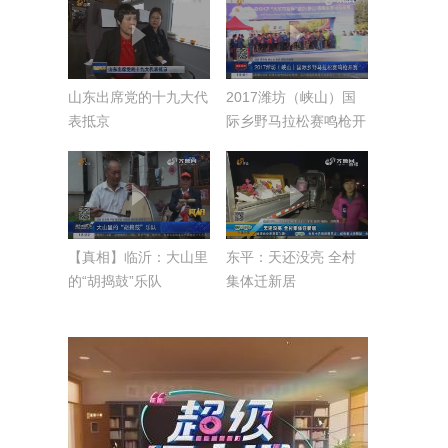
山东出席党的十九大代
2017潍坊（峡山）国
表抵京
际乡野马拉松赛鸣枪开
赛
【真相】临沂：大山里
东平：天还没亮 全村
的“胡捣鼓”乐队
集体迁新居