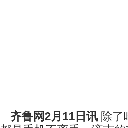
齐鲁网
2月11日讯
除了