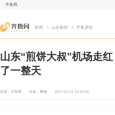
齐鲁网
新闻
>
山东新闻
>
齐鲁原创
山东“煎饼大叔”机场走红
了一整天
来源：
齐鲁网
作者：
樊璐
2017-02-11 19:39:02