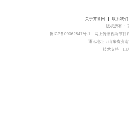
关于齐鲁网
|
联系我们
版权所有： 齐鲁网
鲁ICP备09062847号-1
网上传播视听节目许可证
通讯地址：山东省济南市
技术支持：
山