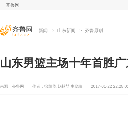
齐鲁网
新闻
>
山东新闻
>
齐鲁原创
山东男篮主场十年首胜广
来源：
齐鲁网
作者：
徐凯华,赵献喆,牟晓峰
2017-01-22 22:25:0