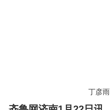
丁彦雨
齐鲁网
济南1月22日讯