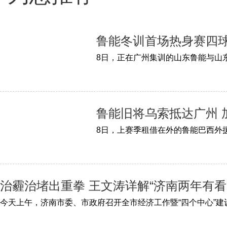
鲁能冬训首场热身赛四
鲁能旧将乌索抵达广州 
8日，上赛季租借在外的鲁能巴西外
治霾治堵出重拳 王文涛详解“济南两年有看