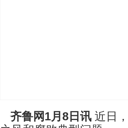
齐鲁网
1月8日讯
近日，