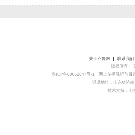
关于齐鲁网
|
联系我们
版权所有： 齐鲁网
鲁ICP备09062847号-1
网上传播视听节目许可证
通讯地址：山东省济南市
技术支持：
山