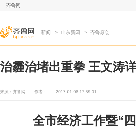
齐鲁网
新闻
>
山东新闻
>
齐鲁原创
治霾治堵出重拳 王文涛详
来源：
齐鲁网
作者：
2017-01-08 17:59:01
全市经济工作暨“