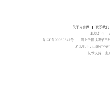
关于齐鲁网
|
联系我们
版权所有： 齐鲁网
鲁ICP备09062847号-1
网上传播视听节目许可证
通讯地址：山东省济南市
技术支持：
山