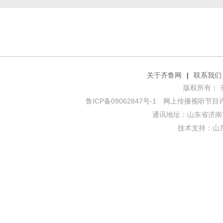
关于齐鲁网
|
联系我们
版权所有： 齐鲁网
鲁ICP备09062847号-1
网上传播视听节目许可证
通讯地址：山东省济南市
技术支持：
山