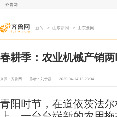
齐鲁网
新闻
>
山东新闻
>
山东要闻
春耕季：农业机械产销两
来源：
齐鲁网
作者：
刘伊霞
2025-04-14 15:23:04
青阳时节，在道依茨法尔
上，一台台崭新的农用拖