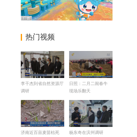
热门视频
李干杰到省自然资源厅
日照：二月二闹春牛
调研
现场乐翻天
济南近百亩麦苗枯死
杨东奇在滨州调研