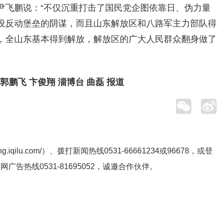
尹飞鹏说：“不仅沉重打击了国民党企图依靠日、伪力量
设反动堡垒的阴谋，而且山东解放区和八路军主力部队得
，全山东基本得到解放，解放区的广大人民群众翻身做了
郭鹏飞 卞俊翔 淄博台 曲磊 报道
ng.iqilu.com/
）、拨打新闻热线0531-66661234或96678，或登
鲁网广告热线
0531-81695052
，诚邀合作伙伴。