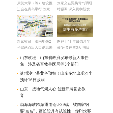
康复大学（筹）建设推
刘家义在潍坊青岛调研
进会在青岛举行 刘家
时强调 深入贯彻新发
义出席并讲话
展理念 在服务构建新
发展格局中推动高质量
发展
赶紧收藏！济南地铁2
图解丨“十年最强沙尘
号线站点出入口信息来
暴”还要停留3天 明日
啦
或有回流 回望这场沙
山东政坛｜山东省政府发布最新人事任
尘暴对山东各地影响有
免，涉及省畜牧兽医局等3个部门
多严重？
滨州沙尘暴黄色预警！山东多地出现沙尘
预计16日减弱
山东：接地气聚人心 创新开展党史教
育！
渤海海峡跨海通道论证29载：被国家纲
要“点名”，蓬长段具有试验性，你Pick哪