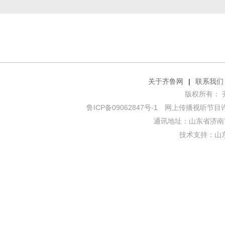
关于齐鲁网
|
联系我们
版权所有： 齐鲁网
鲁ICP备09062847号-1
网上传播视听节目许可证
通讯地址：山东省济南市
技术支持：
山