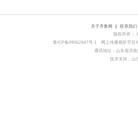
关于齐鲁网
|
联系我们
版权所有： 齐鲁网
鲁ICP备09062847号-1
网上传播视听节目许可证
通讯地址：山东省济南市
技术支持：
山