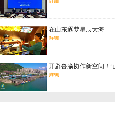
[详细]
在山东逐梦星辰大海—
[详细]
开辟鲁渝协作新空间！“
[详细]