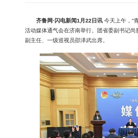
齐鲁网
·闪电新闻1月22日讯
今天上午
，“
活动媒体通气会在济南举行。团省委副书记尚
副主任、一级巡视员邵泽武
出席。