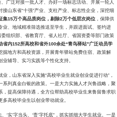
位、广泛对接一批人才、办好一场标志活动、开展一轮人
接山东省“十强”产业、支柱产业、标志性企业，深挖细
征集15万个高品质岗位，剔除2万个低层次岗位
，保障供
专业、地域精准筛选推送至学生，并跟进面试、签约进
省委组织部、省教育厅、省人社厅、省国资委等部门政策
动省内152所高校和省外100余处“青鸟驿站”广泛动员学
挖掘地方和高校资源，开展青年驿站免费住宿、政策解
创业
辅导
、实习实践等个性化支持。
就业，山东省深入实施“高校毕业生就业创业促进行动”，
一系列真金白银的政策。一是大力实施人才兴鲁战略，聚
系，提高保障待遇，全方位帮助高校毕业生来鲁留鲁求职
更多高校毕业生以创业带动就业。
先、‘实’字当头、‘责’字托底”，抓实抓细大学生就业。一是