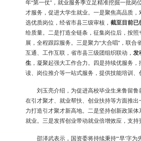
年“第一仗”，就业服务季立足精准挖掘一批岗
才服务，促进大学生就业。一是聚焦高品质，对
选优质岗位，经省市县三级审核，
截至目前已
给质量。二是打造全链条，征集岗位后，按照
展，全程跟踪服务。三是聚力“大合唱”，联合
互通、工作互联，省市县三级团组织联动，
发
生
，凝聚起强大工作合力。四是持续优服务，
读、岗位推介等一站式服务，提供技能
培训
、
刘玉亮介绍，为促进高校毕业生来鲁留鲁
在引才聚才、就业帮扶、创业扶持等方面推出
力打造引才聚才新高地。二是坚持创新政策体
就业。三是发挥创业带动就业倍增效应，支持
邵泽武表示，国资委将持续秉持“‘早’字为