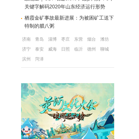
关键字解码2020年山东经济运行形势
栖霞金矿事故最新进展：为被困矿工送下
特制的腊八粥
济南
青岛
淄博
枣庄
东营
烟台
潍坊
济宁
泰安
威海
日照
临沂
德州
聊城
滨州
菏泽