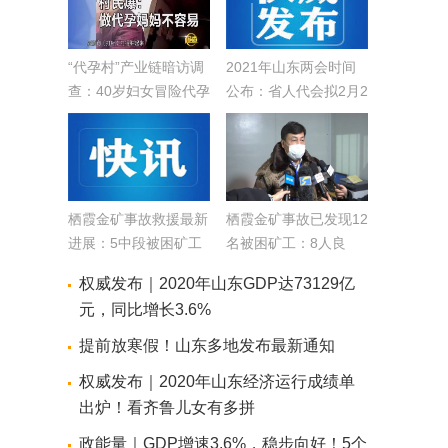
“代孕村”产业链暗访调
2021年山东两会时间
查：40岁妇女冒险代孕
公布：省人代会拟2月2
中介找一个代妈赚三四
日召开，省政协会拟2
万
月1日召开
栖霞金矿事故救援最新
栖霞金矿事故已发现12
进展：5中段被困矿工
名被困矿工：8人良
顺利转场4号钻孔处 井
好，2人轻度不适1人昏
权威发布｜2020年山东GDP达73129亿
筒清障方案进一步明确
迷，1人伤情不明
元，同比增长3.6%
提前放寒假！山东多地发布最新通知
权威发布｜2020年山东经济运行成绩单
出炉！看齐鲁儿女有多拼
政能量｜GDP增速3.6%，稳步向好！5个