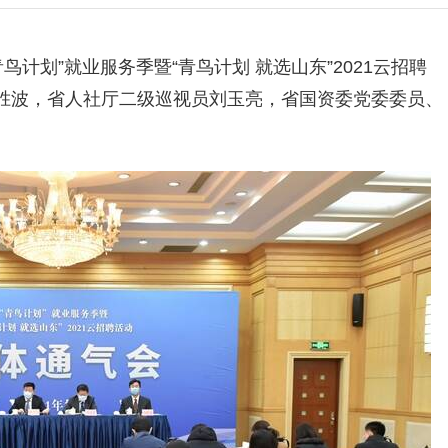
青鸟计划”就业服务季暨“青鸟计划 就选山东”
2021
云招聘
胜波，
省人社厅
二级巡视员刘玉亮，
省国资委党委委员、