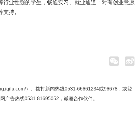
等行业性强的学生，畅通实习、就业通道；对有创业意愿
等支持。
ng.iqilu.com/
）、拨打新闻热线0531-66661234或96678，或登
鲁网广告热线
0531-81695052
，诚邀合作伙伴。