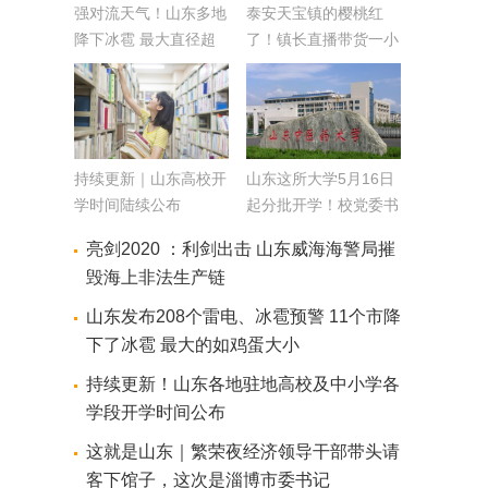
强对流天气！山东多地
泰安天宝镇的樱桃红
降下冰雹 最大直径超
了！镇长直播带货一小
两厘米
时成交一千多单
持续更新｜山东高校开
山东这所大学5月16日
学时间陆续公布
起分批开学！校党委书
记 校长喊话学子：欢
亮剑2020 ：利剑出击 山东威海海警局摧
迎回家！
毁海上非法生产链
山东发布208个雷电、冰雹预警 11个市降
下了冰雹 最大的如鸡蛋大小
持续更新！山东各地驻地高校及中小学各
学段开学时间公布
这就是山东｜繁荣夜经济领导干部带头请
客下馆子，这次是淄博市委书记