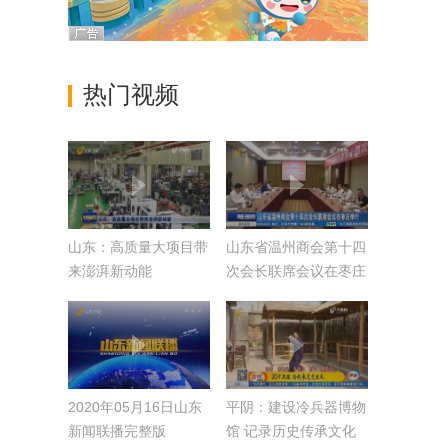
热门视频
山东：高质量大项目带
山东省温州商会第十四
来澎湃新动能
次会长联席会议在枣庄
举行
2020年05月16日山东
平阴：建设冷兵器博物
新闻联播完整版
馆 记录历史传承文化