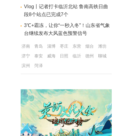
Vlog丨记者打卡临沂北站 鲁南高铁日曲
段8个站点已完成7个
3℃+霜冻，让你“一秒入冬”！山东省气象
台继续发布大风蓝色预警信号
济南
青岛
淄博
枣庄
东营
烟台
潍坊
济宁
泰安
威海
日照
临沂
德州
聊城
滨州
菏泽