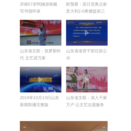
济南57岁阿姨游南极
欧预赛：若日尼奥点射
写书倡环保
意大利2-0希腊提前三
轮出线
山东省文联：筑梦新时
山东省省管干部任前公
代 文艺进万家
示
2019年10月13日山东
山东省文联：深入千家
新闻联播完整版
万户 让文艺志愿服务
落地生根