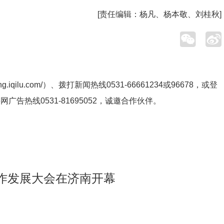
[责任编辑：
杨凡、杨本敬、刘桂秋
]
ng.iqilu.com/
）、拨打新闻热线0531-66661234或96678，或登
鲁网广告热线
0531-81695052
，诚邀合作伙伴。
作发展大会在济南开幕