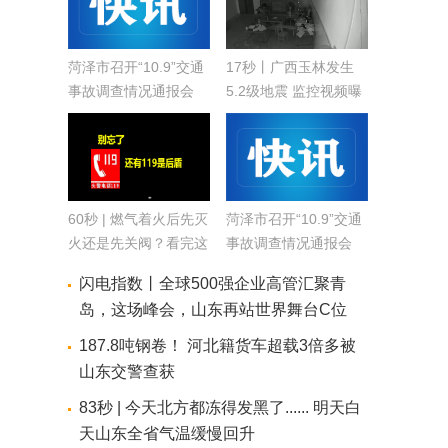
菏泽市召开“10.9”交通
17秒丨广西玉林发生
事故调查情况通报会
5.2级地震 监控视频曝
光
60秒 | 燃气着火后先灭
菏泽市召开“10.9”交通
火还是先关阀？看完这
事故调查情况通报会
个能救命
闪电指数丨全球500强企业高管汇聚青
岛，这场峰会，山东再站世界舞台C位
187.8吨钢卷！ 河北籍货车超载3倍多被
山东交警查获
83秒 | 今天北方都冻得发黑了...... 明天白
天山东全省气温缓慢回升