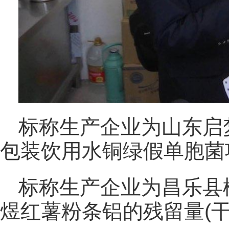
标称生产企业为山东启
包装饮用水铜绿假单胞菌
标称生产企业为昌乐县
煜红薯粉条铝的残留量(干