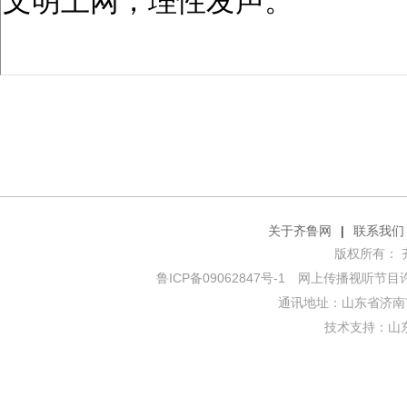
关于齐鲁网
|
联系我们
版权所有： 齐鲁网
鲁ICP备09062847号-1
网上传播视听节目许可证
通讯地址：山东省济南市
技术支持：
山