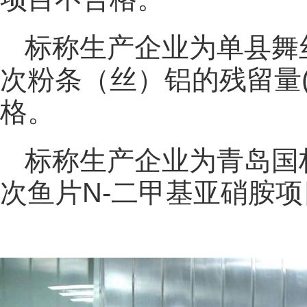
标称生产企业为单县舞
次粉条（丝）铝的残留量(干
格。
标称生产企业为青岛国
次鱼片N-二甲基亚硝胺