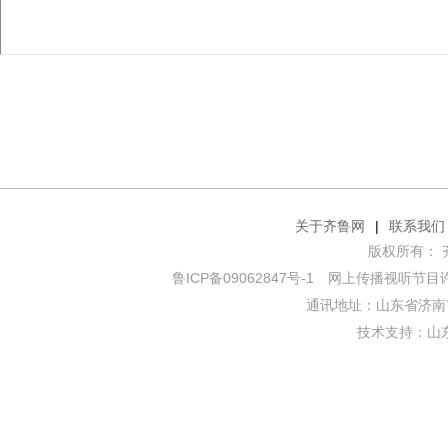
关于齐鲁网
|
联系我们
版权所有： 齐鲁网
鲁ICP备09062847号-1
网上传播视听节目许可证
通讯地址：山东省济南市
技术支持：
山