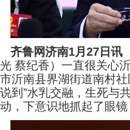
齐鲁网
济南1月27日讯
光 蔡纪香）一直很关心
市沂南县界湖街道南村社
说到”水乳交融，生死与
动，下意识地抓起了眼镜