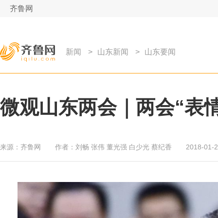
齐鲁网
新闻
>
山东新闻
>
山东要闻
微观山东两会｜两会“表情
来源：
齐鲁网
作者：
刘畅 张伟 董光强 白少光 蔡纪香
2018-01-2