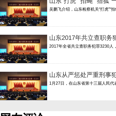
山东“打虎”“拍蝇”“猎狐
山东2017年共立查职务
山东从严惩处严重刑事犯罪