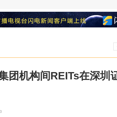
集团机构间REITs在深
3