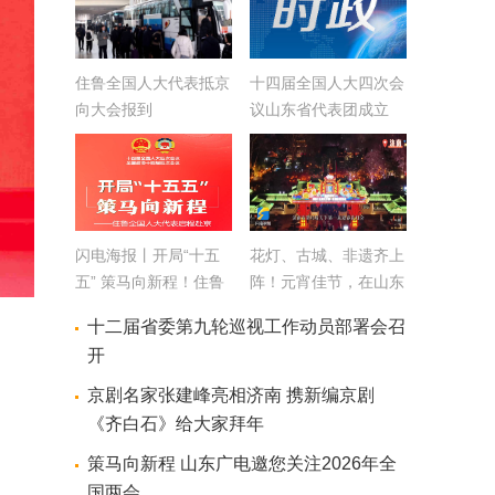
住鲁全国人大代表抵京
十四届全国人大四次会
向大会报到
议山东省代表团成立
推选林武为团长
闪电海报丨开局“十五
花灯、古城、非遗齐上
五” 策马向新程！住鲁
阵！元宵佳节，在山东
全国人大代表启程赴京
体验精彩纷呈的年俗盛
十二届省委第九轮巡视工作动员部署会召
宴
开
京剧名家张建峰亮相济南 携新编京剧
《齐白石》给大家拜年
策马向新程 山东广电邀您关注2026年全
国两会