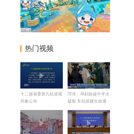
热门视频
十二届省委第九轮巡视
菏泽：孕妇旅途中羊水
对象公布
破裂 车站搭建生命通
道