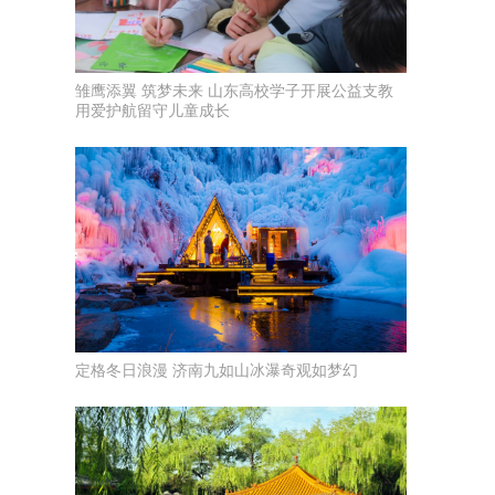
雏鹰添翼 筑梦未来 山东高校学子开展公益支教
用爱护航留守儿童成长
定格冬日浪漫 济南九如山冰瀑奇观如梦幻