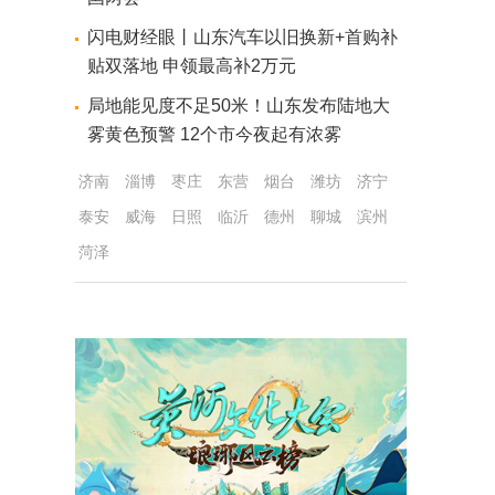
闪电财经眼丨山东汽车以旧换新+首购补
贴双落地 申领最高补2万元
局地能见度不足50米！山东发布陆地大
雾黄色预警 12个市今夜起有浓雾
济南
淄博
枣庄
东营
烟台
潍坊
济宁
泰安
威海
日照
临沂
德州
聊城
滨州
菏泽