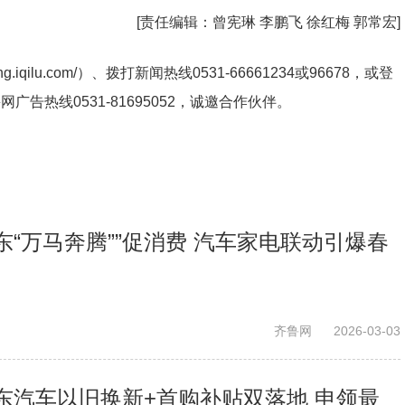
[责任编辑：
曾宪琳 李鹏飞 徐红梅 郭常宏
]
ng.iqilu.com/
）、拨打新闻热线0531-66661234或96678，或登
鲁网广告热线
0531-81695052
，诚邀合作伙伴。
“万马奔腾””促消费 汽车家电联动引爆春
齐鲁网
2026-03-03
东汽车以旧换新+首购补贴双落地 申领最