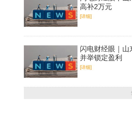
高补2万元
[详细]
闪电财经眼｜山
并举锁定盈利
[详细]