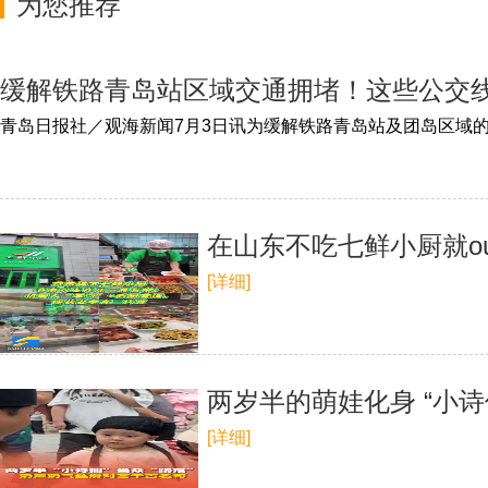
为您推荐
缓解铁路青岛站区域交通拥堵！这些公交
在山东不吃七鲜小厨就o
[详细]
两岁半的萌娃化身 “小诗
[详细]