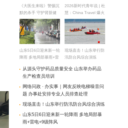
《大医生来啦》警惕沉
2026新时代青年说 | 杜
默的杀手 守护肾脏健
慧：China Travel 爆火
康
背后
山东5日6日迎来新一轮
现场直击！山东举行防
降雨 多地局部暴雨+雷
汛防台风综合演练
电+9级阵风
从源头守护药品质量安全 山东举办药品
生产检查员培训
网络问政 · 办实事｜网友反映电梯噪音问
题 办事处安排专业人员排查处理
现场直击！山东举行防汛防台风综合演练
山东5日6日迎来新一轮降雨 多地局部暴
雨+雷电+9级阵风