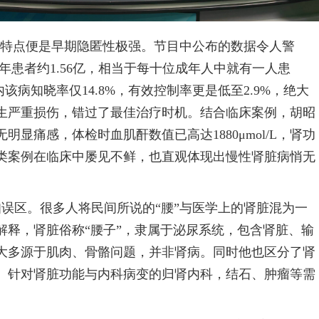
的特点便是早期隐匿性极强。节目中公布的数据令人警
年患者约1.56亿，相当于每十位成年人中就有一人患
内该病知晓率仅14.8%，有效控制率更是低至2.9%，绝大
生严重损伤，错过了最佳治疗时机。结合临床案例，胡昭
显痛感，体检时血肌酐数值已高达1880μmol/L，肾功
类案例在临床中屡见不鲜，也直观体现出慢性肾脏病悄无
误区。很多人将民间所说的“腰”与医学上的肾脏混为一
解释，肾脏俗称“腰子”，隶属于泌尿系统，包含肾脏、输
大多源于肌肉、骨骼问题，并非肾病。同时他也区分了肾
、针对肾脏功能与内科病变的归肾内科，结石、肿瘤等需