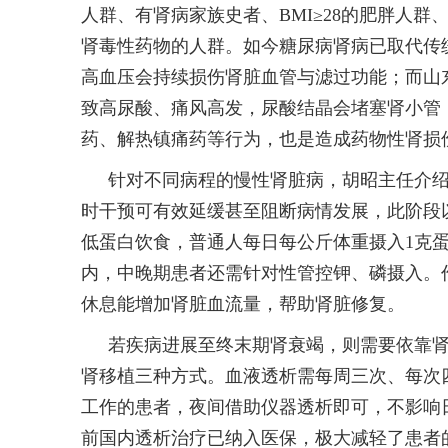
人群、有肾病家族史者、BMI≥28的肥胖人
肾毒性药物的人群。如今糖尿病肾病已取代传
高血压会持续损伤肾脏血管与滤过功能；而山
致高尿酸、痛风高发，尿酸结晶会堵塞肾小管
药、解热镇痛药等行为，也是造成药物性肾损
针对不同病程的慢性肾脏病，胡昭主任介绍
时干预可有效延缓甚至阻断病情发展，此阶段
低蛋白饮食，普通人每日每公斤体重摄入1克
内，中晚期患者还需针对性管控钾、磷摄入。
休息能增加肾脏血流量，帮助肾脏修复。
若疾病进展至终末期肾衰竭，则需要依靠
肾移植三种方式。血液透析需每周三次、每次
工作的患者，夜间借助仪器透析即可，不影响
前国内透析治疗已纳入医保，极大减轻了患者