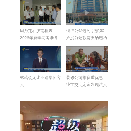
周乃翔在济南检查
银行公然违约 贷款客
2026年夏季高考准备
户提前还款需缴纳违约
工作
金？
林武会见比亚迪集团客
装修公司推多重优惠
人
业主交完定金发现法人
变更