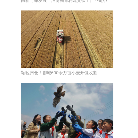
向新向绿发展！淄博高青构建光伏全产业链条
颗粒归仓！聊城600余万亩小麦开镰收割