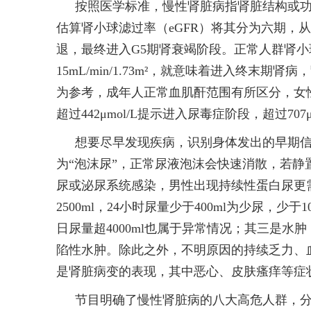
按照医学标准，慢性肾脏病指肾脏结构或
估算肾小球滤过率（eGFR）将其分为六期，
退，最终进入G5期肾衰竭阶段。正常人群肾小球滤过率
15mL/min/1.73m²，就意味着进入终
为参考，成年人正常血肌酐范围有所区分，女性一般不
超过442μmol/L提示进入尿毒症阶段，超过70
想要尽早发现疾病，识别身体发出的早期
为“泡沫尿”，正常尿液泡沫会快速消散，若静
尿或泌尿系统感染，男性出现持续性蛋白尿更需
2500ml，24小时尿量少于400ml为少尿，
日尿量超4000ml也属于异常情况；其三是
陷性水肿。除此之外，不明原因的持续乏力、
是肾脏病变的表现，其中恶心、皮肤瘙痒等症
节目明确了慢性肾脏病的八大高危人群，分