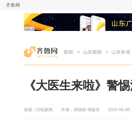
齐鲁网
新闻
>
山东新闻
>
山东各地
《大医生来啦》警惕
来源：
闪电新闻
作者：
张锦锦 谭超杰
2026-06-08 