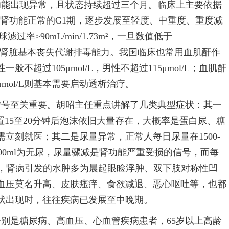
功能出现异常，且状态持续超过三个月。临床上主要依据
从肾功能正常的G1期，逐步发展至轻度、中重度、重度减
≥90mL/min/1.73m²，一旦数值低于
末期肾病，肾脏基本丧失代谢排毒能力。我国临床也常用血肌酐作
超过105μmol/L，男性不超过115μmol/L；血肌酐
7μmol/L则基本需要启动透析治疗。
信号至关重要。胡昭主任重点讲解了几类典型症状：其一
置15至20分钟后泡沫依旧大量存在，大概率是蛋白尿、糖
立刻就医；其二是尿量异常，正常人每日尿量在1500-
少于100ml为无尿，尿量骤减是肾功能严重受损的信号，而每
水肿，肾病引发的水肿多为晨起眼睑浮肿、双下肢对称性凹
血压莫名升高、皮肤瘙痒、食欲减退、恶心呕吐等，也都
状出现时，往往疾病已发展至中晚期。
别是糖尿病、高血压、心血管疾病患者，65岁以上高龄