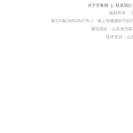
关于齐鲁网
|
联系我们
版权所有： 齐鲁网
鲁ICP备09062847号-1
网上传播视听节目许可证
通讯地址：山东省济南市
技术支持：
山