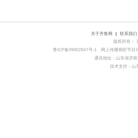
关于齐鲁网
|
联系我们
版权所有： 齐鲁网
鲁ICP备09062847号-1
网上传播视听节目许可证
通讯地址：山东省济南市
技术支持：
山