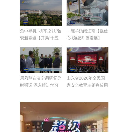
扎实做好防风险保安全
护稳定工作
危中寻机 “机车之城”驰
一碗羊汤闯江南【强信
骋新赛道【开局“十五
心 稳经济 促发展】
五”·一线求解】
周乃翔在济宁调研督导
山东省2026年全民国
时强调 深入推进学习
家安全教育主题宣传周
教育 持续提升为民助
启动
企服务质效