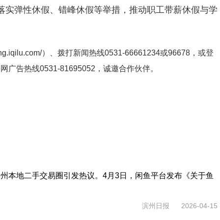
落实弹性休假、错峰休假等举措，推动职工带薪休假与学
ng.iqilu.com/
）、拨打新闻热线0531-66661234或96678，或登
鲁网广告热线
0531-81695052
，诚邀合作伙伴。
州本地二手交易圈引发热议。4月3日，闲鱼平台发布《关于鱼
滨州日报
2026-04-15