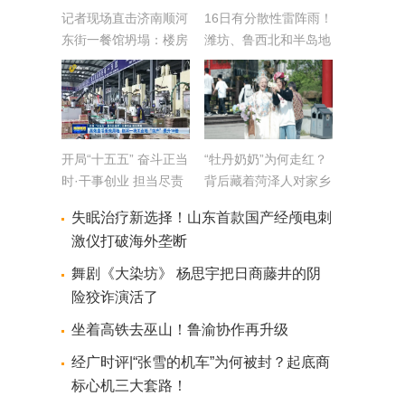
记者现场直击济南顺河
16日有分散性雷阵雨！
东街一餐馆坍塌：楼房
潍坊、鲁西北和半岛地
部分玻璃损坏，两人被
区有雷雨或阵雨
救出送医
开局“十五五” 奋斗正当
“牡丹奶奶”为何走红？
时·干事创业 担当尽责
背后藏着菏泽人对家乡
丨高效盘活低效用地
的真挚热爱
失眠治疗新选择！山东首款国产经颅电刺
临沭一块工业地“亩
激仪打破海外垄断
产”提升16倍
舞剧《大染坊》 杨思宇把日商藤井的阴
险狡诈演活了
坐着高铁去巫山！鲁渝协作再升级
经广时评|“张雪的机车”为何被封？起底商
标心机三大套路！