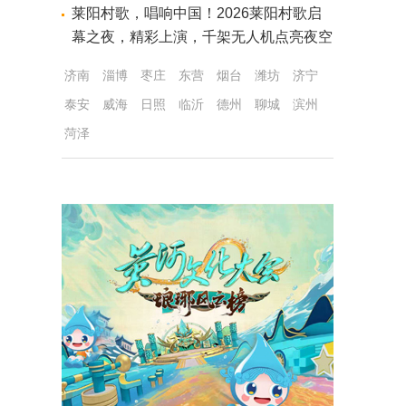
莱阳村歌，唱响中国！2026莱阳村歌启
幕之夜，精彩上演，千架无人机点亮夜空
济南
淄博
枣庄
东营
烟台
潍坊
济宁
泰安
威海
日照
临沂
德州
聊城
滨州
菏泽