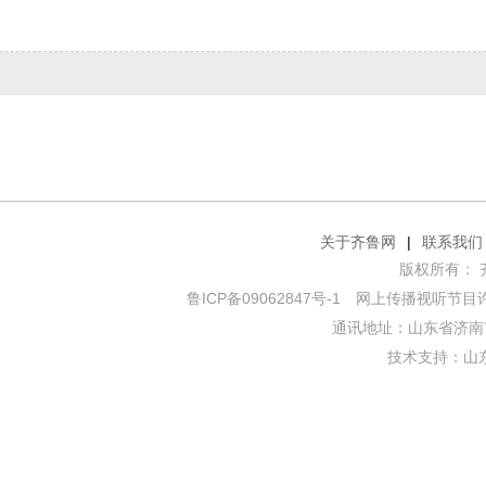
关于齐鲁网
|
联系我们
版权所有： 齐鲁网
鲁ICP备09062847号-1
网上传播视听节目许可证
通讯地址：山东省济南市
技术支持：
山