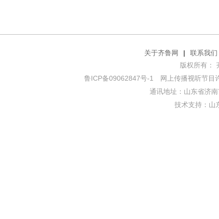
关于齐鲁网
|
联系我们
版权所有： 齐鲁网
鲁ICP备09062847号-1
网上传播视听节目许可证
通讯地址：山东省济南市
技术支持：
山