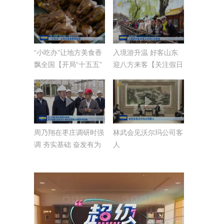
·干事创业 担当尽责】
“小吃办”让地方美食香
入境游升温 好客山东
飘全国【开局“十五五”
迎八方来客【关注假日
奋斗正当时·干事创业
文旅】
担当尽责】
周乃翔在枣庄调研时强
林武会见沃尔玛公司客
调 夯实基础 奋发有为
人
推动高质量发展取得新
成绩