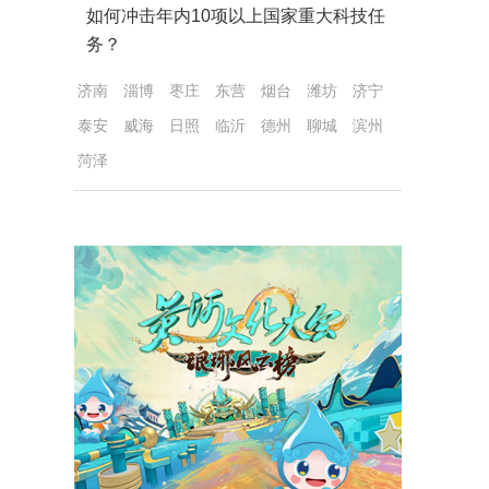
如何冲击年内10项以上国家重大科技任
务？
济南
淄博
枣庄
东营
烟台
潍坊
济宁
泰安
威海
日照
临沂
德州
聊城
滨州
菏泽