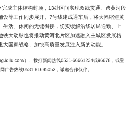
5座完成主体结构封顶，13处区间实现双线贯通。跨黄河段
铺设等工作同步展开。7号线建成通车后，将大幅缩短黄
、生活、休闲的无缝衔接，切实缓解沿线居民通勤、上
地铁大动脉也将推动黄河北片区加速融入主城区发展格
重大国家战略、加快高质量发展注入新的动能。
ng.iqilu.com/
）、拨打新闻热线0531-66661234或96678，或登
鲁网广告热线
0531-81695052
，诚邀合作伙伴。