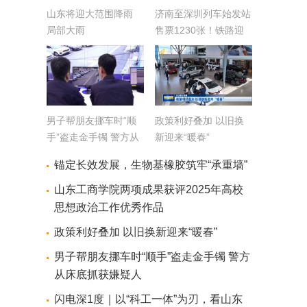
山东将迎大范围降雨
济南至深圳列车始发站
局部大雨
售票1230张！铁路迎
来清明假期返程高峰
男子帮朋友挪车时“顺
政策利好叠加 以旧换
手”盗走金手镯 警方从
新迎来“暖春”
床底抓获嫌疑人
锚定长效发展，生物基橡胶筑牢“承重墙”
山东工商学院两项成果获评2025年高校
思想政治工作优秀作品
政策利好叠加 以旧换新迎来“暖春”
男子帮朋友挪车时“顺手”盗走金手镯 警方
从床底抓获嫌疑人
闪电深1度｜以“科工一体”为刃，看山东