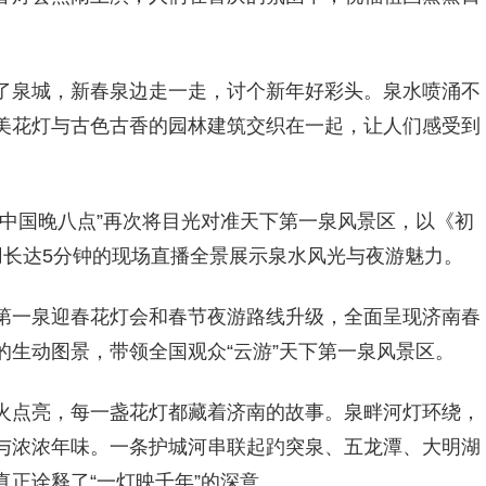
了泉城，新春泉边走一走，讨个新年好彩头。泉水喷涌不
美花灯与古色古香的园林建筑交织在一起，让人们感受到
“中国晚八点”再次将目光对准天下第一泉风景区，以《初
用长达5分钟的现场直播全景展示泉水风光与夜游魅力。
第一泉迎春花灯会和春节夜游路线升级，全面呈现济南春
生动图景，带领全国观众“云游”天下第一泉风景区。
火点亮，每一盏花灯都藏着济南的故事。泉畔河灯环绕，
与浓浓年味。一条护城河串联起趵突泉、五龙潭、大明湖
正诠释了“一灯映千年”的深意。