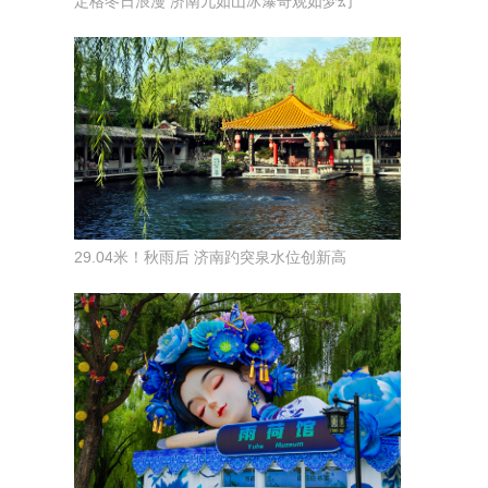
定格冬日浪漫 济南九如山冰瀑奇观如梦幻
29.04米！秋雨后 济南趵突泉水位创新高