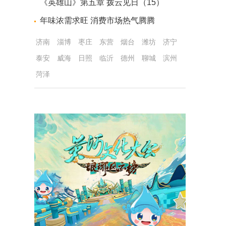
《英雄山》第五章 拨云见日（15）
年味浓需求旺 消费市场热气腾腾
济南
淄博
枣庄
东营
烟台
潍坊
济宁
泰安
威海
日照
临沂
德州
聊城
滨州
菏泽