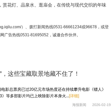
，赏花灯、品泉水、逛庙会，在传统与现代交织的年味
ng.iqilu.com/
）、拨打新闻热线0531-66661234或96678，或登
鲁网广告热线
0531-81695052
，诚邀合作伙伴。
驰”，这些宝藏取景地藏不住了！
节档电影总票房已过20亿元市场热度还在持续攀升电影《镖人》
》等多部影片均已上映除影片本身火...
[详细]
海报新闻
2026-02-19