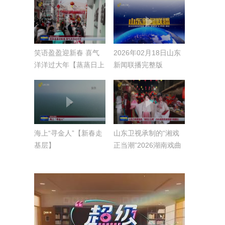
人员 抓实抓细春节期
间各项工作 让人民群
众过一个平安欢乐祥和
的新春佳节
笑语盈盈迎新春 喜气
2026年02月18日山东
洋洋过大年【蒸蒸日上
新闻联播完整版
中国年】
海上“寻金人”【新春走
山东卫视承制的“湘戏
基层】
正当潮”2026湖南戏曲
春晚今晚播出