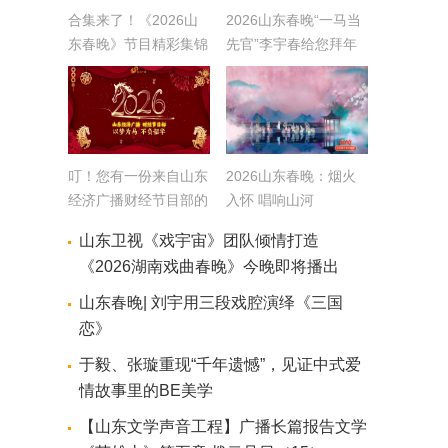
合集来了！《2026山
2026山东春晚“一马当
东春晚》节目精彩集锦
先官”李宇春给您拜年
啦
叮！您有一份来自山东
2026山东春晚：烟火
经济广播财经节目部的
入怀 唱响山河
马年祝福！
山东卫视《戏宇宙》团队倾情打造
《2026湖南戏曲春晚》今晚即将播出
山东春晚| 刘宇用三段戏腔演绎《三国
恋》
于毅、张璇重现“千年遗憾”，见证中式爱
情故事里的BE美学
【山东文学声音工程】广播长篇报告文学