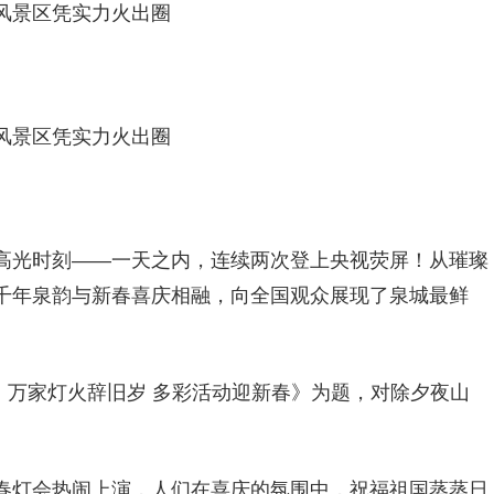
风景区凭实力火出圈
风景区凭实力火出圈
高光时刻——一天之内，连续两次登上央视荧屏！从璀璨
千年泉韵与新春喜庆相融，向全国观众展现了泉城最鲜
夜：万家灯火辞旧岁 多彩活动迎新春》为题，对除夕夜山
春灯会热闹上演，人们在喜庆的氛围中，祝福祖国蒸蒸日