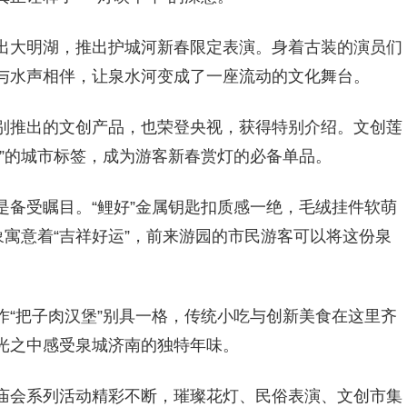
出大明湖，推出护城河新春限定表演。身着古装的演员们
与水声相伴，让泉水河变成了一座流动的文化舞台。
别推出的文创产品，也荣登央视，获得特别介绍。文创莲
”的城市标签，成为游客新春赏灯的必备单品。
是备受瞩目。“鲤好”金属钥匙扣质感一绝，毛绒挂件软萌
象寓意着“吉祥好运”，前来游园的市民游客可以将这份泉
作“把子肉汉堡”别具一格，传统小吃与创新美食在这里齐
光之中感受泉城济南的独特年味。
庙会系列活动精彩不断，璀璨花灯、民俗表演、文创市集