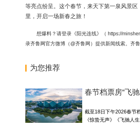
等亮点纷呈。这个春节，来天下第一泉风景区
里，开启一场新春之旅！
想爆料？请登录《阳光连线》（
https://minshe
录齐鲁网官方微博（
@齐鲁网
）提供新闻线索。齐
为您推荐
春节档票房“飞
截至18日下午2026春
《惊蛰无声》《飞驰人生3