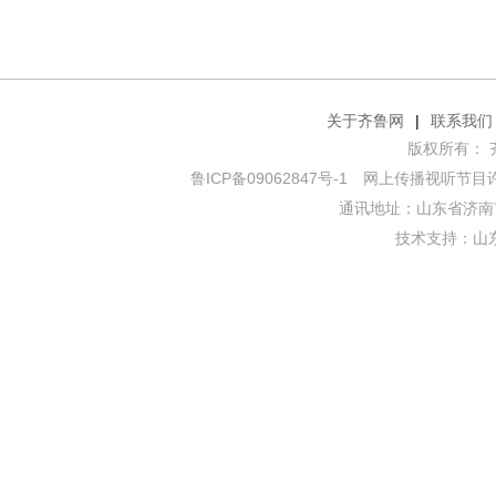
关于齐鲁网
|
联系我们
版权所有： 齐鲁网
鲁ICP备09062847号-1
网上传播视听节目许可证
通讯地址：山东省济南市
技术支持：
山