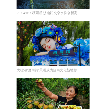
29.04米！秋雨后 济南趵突泉水位创新高
大明湖“夏雨荷”景观成为济南文化新地标