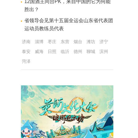
12国酒王同台PK，来自中国的它为何能
胜出？
省领导会见第十五届全运会山东省代表团
运动员教练员代表
济南
淄博
枣庄
东营
烟台
潍坊
济宁
泰安
威海
日照
临沂
德州
聊城
滨州
菏泽