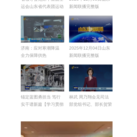
运会山东省代表团运动
新闻联播完整版
员教练员代表
济南：应对寒潮降温
2025年12月04日山东
全力保障供热
新闻联播完整版
锚定蓝图勇担当 笃行
林武 周乃翔会见司法
实干谱新篇【学习贯彻
部党组书记、部长贺荣
省委十二届十次全会精
神】