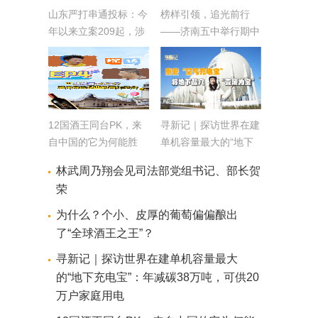
山东严打串通投标：今
榜样引领，追光前行
年以来立案209起，涉
——济南五中举行期中
案金额近12亿元
表扬大会
12国酒王同台PK，来
寻新记｜探访世界在建
自中国的它为何能胜
单机容量最大的“地下
出？
充电宝”：年减碳38万
林武周乃翔会见司法部党组书记、部长贺
吨，可供20万户家庭用
荣
电
为什么？个小、皮厚的葡萄偏偏酿出
了“全球酒王之王”？
寻新记｜探访世界在建单机容量最大
的“地下充电宝”：年减碳38万吨，可供20
万户家庭用电