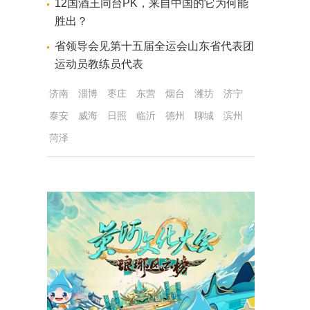
12国酒王同台PK，来自中国的它为何能
胜出？
省领导会见第十五届全运会山东省代表团
运动员教练员代表
济南
淄博
枣庄
东营
烟台
潍坊
济宁
泰安
威海
日照
临沂
德州
聊城
滨州
菏泽