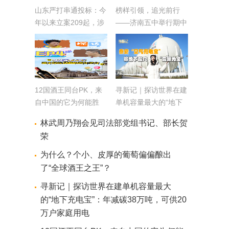
山东严打串通投标：今
榜样引领，追光前行
年以来立案209起，涉
——济南五中举行期中
案金额近12亿元
表扬大会
12国酒王同台PK，来
寻新记｜探访世界在建
自中国的它为何能胜
单机容量最大的“地下
出？
充电宝”：年减碳38万
林武周乃翔会见司法部党组书记、部长贺
吨，可供20万户家庭用
荣
电
为什么？个小、皮厚的葡萄偏偏酿出
了“全球酒王之王”？
寻新记｜探访世界在建单机容量最大
的“地下充电宝”：年减碳38万吨，可供20
万户家庭用电