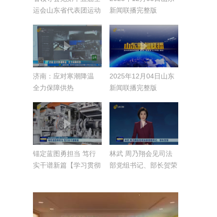
运会山东省代表团运动
新闻联播完整版
员教练员代表
济南：应对寒潮降温
2025年12月04日山东
全力保障供热
新闻联播完整版
锚定蓝图勇担当 笃行
林武 周乃翔会见司法
实干谱新篇【学习贯彻
部党组书记、部长贺荣
省委十二届十次全会精
神】