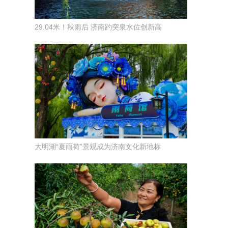
29.04米！秋雨后 济南趵突泉水位创新高
大明湖“夏雨荷”景观成为济南文化新地标