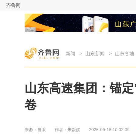
齐鲁网
新闻
>
山东新闻
>
山东各地
山东高速集团：锚定“
卷
来源：
自采
作者：
朱媛媛
2025-09-16 10:02:09