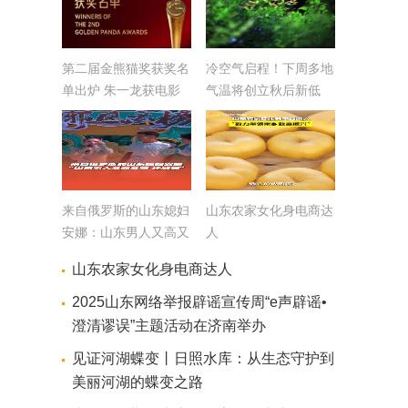
第二届金熊猫奖获奖名
冷空气启程！下周多地
单出炉 朱一龙获电影
气温将创立秋后新低
单元最佳男主角 山东
籍演员郭晓东获电视剧
单元最佳男配角
来自俄罗斯的山东媳妇
山东农家女化身电商达
安娜：山东男人又高又
人
帅还顾家
山东农家女化身电商达人
2025山东网络举报辟谣宣传周“e声辟谣•
澄清谬误”主题活动在济南举办
见证河湖蝶变丨日照水库：从生态守护到
美丽河湖的蝶变之路