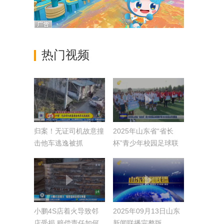
热门视频
归案！无证司机故意撞
2025年山东省“省长
击他车逃逸被抓
杯”青少年校园足球联
赛开赛 首次实现全学
段覆盖
小鹏4S店着火导致邻
2025年09月13日山东
店受损 赔偿责任如何
新闻联播完整版