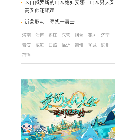
来自俄罗斯的山东媳妇安娜：山东男人又
高又帅还顾家
沂蒙脉动｜寻找十勇士
济南
淄博
枣庄
东营
烟台
潍坊
济宁
泰安
威海
日照
临沂
德州
聊城
滨州
菏泽