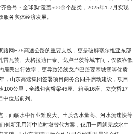
齐鲁号・全球购”覆盖500余个品类，2025年1-7月实现
有效服务实体经济发展。
家路网E75高速公路的重要支线，更是破解塞尔维亚东部
扎雷瓦茨、大格拉迪什泰、戈卢巴茨等城市间，仅依靠低
制约居民出行效率，更导致沿线戈卢巴茨要塞城堡等优质
1年，山东高速集团签署项目商务合同并启动建设，项目
100公里，全线包含桥梁45座、箱涵16座、立交桥17
目中位居前列。
点，面临水中作业难度大、土质含水量高、河水流速快等
我们创新采用河中临时墩替代方案，仅用一周就完成水中