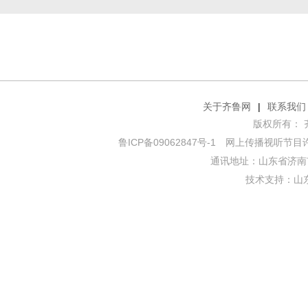
关于齐鲁网
|
联系我们
版权所有： 齐鲁网
鲁ICP备09062847号-1
网上传播视听节目许可证
通讯地址：山东省济南市
技术支持：
山