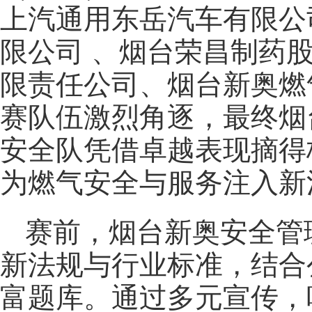
上汽通用东岳汽车有限公
限公司 、烟台荣昌制药
限责任公司、烟台新奥燃
赛队伍激烈角逐，最终烟
安全队凭借卓越表现摘得
为燃气安全与服务注入新
赛前，烟台新奥安全管
新法规与行业标准，结合
富题库。通过多元宣传，