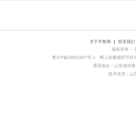
关于齐鲁网
|
联系我们
版权所有： 齐鲁网
鲁ICP备09062847号-1
网上传播视听节目许可证
通讯地址：山东省济南市
技术支持：
山