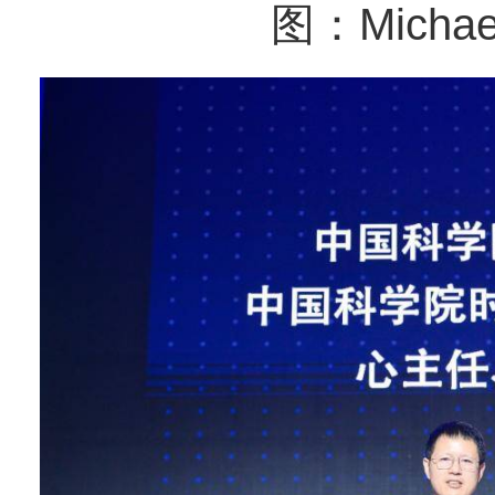
图：Micha