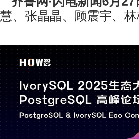
齐鲁网
·闪电新闻6月2
慧、张晶晶、顾震宇、林