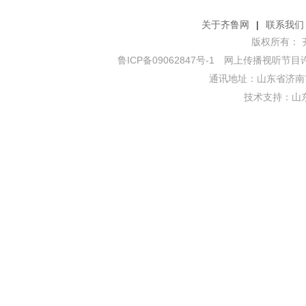
关于齐鲁网
|
联系我们
版权所有： 齐鲁网
鲁ICP备09062847号-1
网上传播视听节目许可证
通讯地址：山东省济南市
技术支持：
山