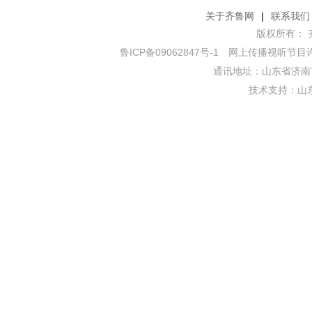
关于齐鲁网
|
联系我们
版权所有： 齐鲁网
鲁ICP备09062847号-1
网上传播视听节目许可证
通讯地址：山东省济南市
技术支持：
山