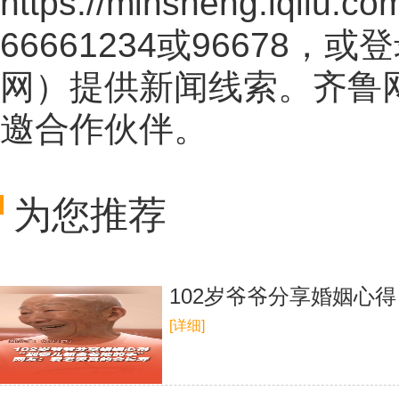
https://minsheng.iqilu.co
66661234或96678
网
）提供新闻线索。齐鲁
邀合作伙伴。
为您推荐
102岁爷爷分享婚姻心
[详细]