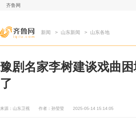
齐鲁网
新闻
>
山东新闻
>
山东各地
豫剧名家李树建谈戏曲困
了
来源：
山东卫视
作者：
孙莹莹
2025-05-14 15:14:05