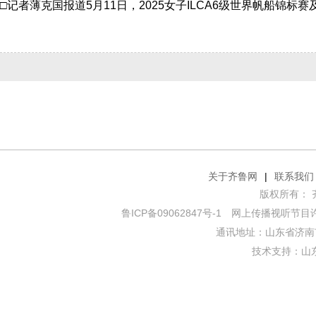
关于齐鲁网
|
联系我们
版权所有： 齐鲁网
鲁ICP备09062847号-1
网上传播视听节目许可证
通讯地址：山东省济南市
技术支持：
山