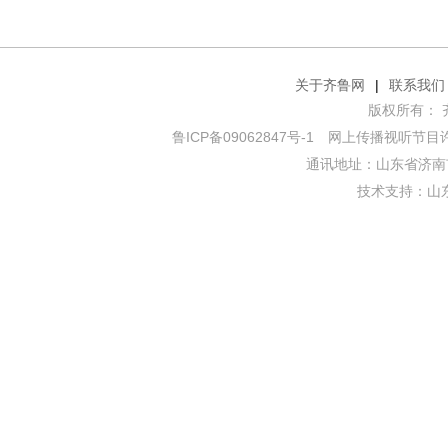
关于齐鲁网
|
联系我们
版权所有： 齐鲁网
鲁ICP备09062847号-1
网上传播视听节目许可证
通讯地址：山东省济南市
技术支持：
山